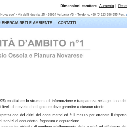
Dimensioni carattere
Aumenta
Rese
Novarese" - Via dell'industria, 25 - 28924 Verbania VB -
Telefono: +39 (0)323 586 555 Pec:
 ENERGIA RETI E AMBIENTE
CONTATTI
026
) costituisce lo strumento di informazione e trasparenza nella gestione del
 livelli di servizio che il gestore deve garantire a ciascun utente.
terpretazione dei diritti dei consumatori ed è il mezzo per ottenere il rispetto
ai servizi di acquedotto, fognatura e depurazione.
erseguire obiettivi di continuo miglioramento della qualità ed efficienza del