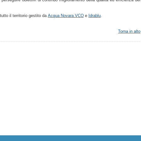
utto il territorio gestito
da
Acqua Novara.VCO
e
Idrablu
.
Torna in alto